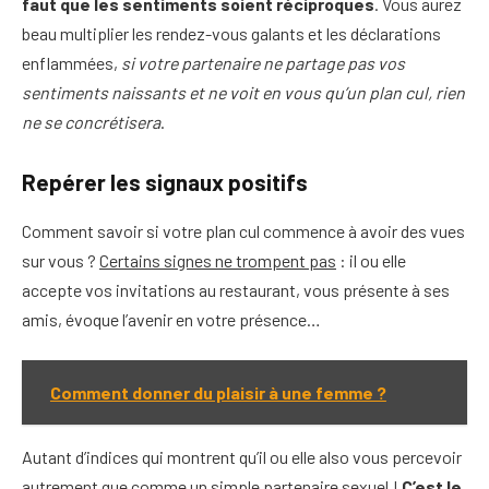
faut que les sentiments soient réciproques
. Vous aurez
beau multiplier les rendez-vous galants et les déclarations
enflammées,
si votre partenaire ne partage pas vos
sentiments naissants et ne voit en vous qu’un plan cul, rien
ne se concrétisera
.
Repérer les signaux positifs
Comment savoir si votre plan cul commence à avoir des vues
sur vous ?
Certains signes ne trompent pas
: il ou elle
accepte vos invitations au restaurant, vous présente à ses
amis, évoque l’avenir en votre présence…
Comment donner du plaisir à une femme ?
Autant d’indices qui montrent qu’il ou elle also vous percevoir
autrement que comme un simple partenaire sexuel !
C’est le